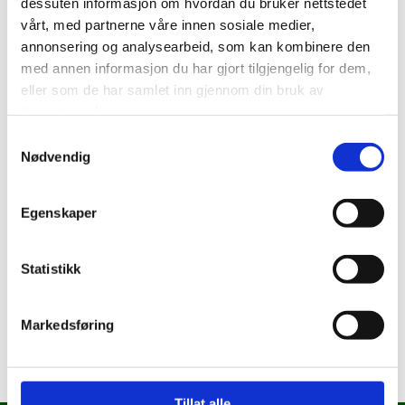
dessuten informasjon om hvordan du bruker nettstedet
for å skrive inn teksten din. Klikk her for å skrive inn teksten
vårt, med partnerne våre innen sosiale medier,
din. Klikk her for å skrive inn teksten din.
annonsering og analysearbeid, som kan kombinere den
med annen informasjon du har gjort tilgjengelig for dem,
eller som de har samlet inn gjennom din bruk av
tjenestene deres.
Samtykkevalg
Nødvendig
Egenskaper
Statistikk
Markedsføring
Tillat alle